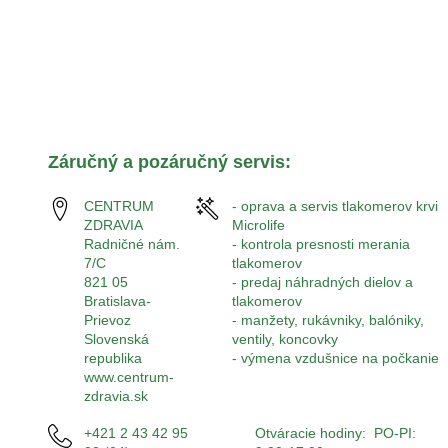
Záručný a pozáručný servis:
CENTRUM
- oprava a servis tlakomerov krvi
ZDRAVIA
Microlife
Radničné nám.
- kontrola presnosti merania
7/C
tlakomerov
821 05
- predaj náhradných dielov a
Bratislava-
tlakomerov
Prievoz
- manžety, rukávniky, balóniky,
Slovenská
ventily, koncovky
republika
- výmena vzdušnice na počkanie
www.centrum-
zdravia.sk
+421 2 43 42 95
Otváracie hodiny: PO-PI: