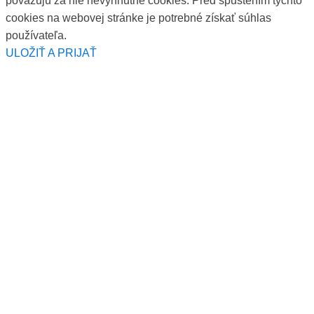
považujú za nie nevyhnutné cookies. Pred spustením týchto
cookies na webovej stránke je potrebné získať súhlas
používateľa.
ULOŽIŤ A PRIJAŤ