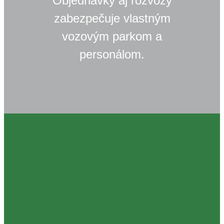
Objednávky aj rozvozy
zabezpečuje vlastným
vozovým parkom a
personálom.